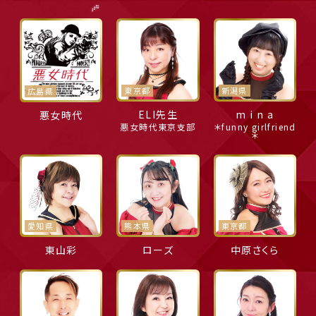
東京都
新潟県
広島県
ELI先生
m i n a
悪女時代
悪女時代東京支部
＊funny girlfriend
＊
愛知県
熊本県
東京都
東山彩
ローズ
中原さくら